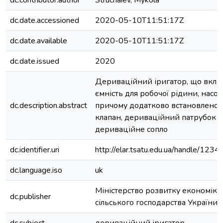
dc.contributor.author
Struchaiev, Mykola
dc.date.accessioned
2020-05-10T11:51:17Z
dc.date.available
2020-05-10T11:51:17Z
dc.date.issued
2020
Дериваційний іригатор, що вклю
ємність для робочої рідини, насос,
dc.description.abstract
причому додатково встановлено 
клапан, дериваційний патрубок т
дериваційне сопло
dc.identifier.uri
http://elar.tsatu.edu.ua/handle/12
dc.language.iso
uk
Міністерство розвитку економіки, 
dc.publisher
сільського господарства України