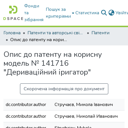
Фонди
Пошук за
та
Статистика
Увій
критеріями
зібрання
Головна
Патенти та авторські свідоцтва
Патенти
Опис до патенту на корисну модель № 141716 "Дериваційний іригатор"
Опис до патенту на корисну
модель № 141716
"Дериваційний іригатор"
Скорочена інформація про документ
dc.contributor.author
Стручаєв, Микола Іванович
dc.contributor.author
Стручаев, Николай Иванович