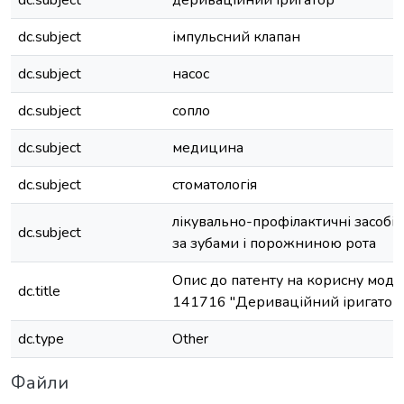
dc.subject
дериваційний іригатор
dc.subject
імпульсний клапан
dc.subject
насос
dc.subject
сопло
dc.subject
медицина
dc.subject
стоматологія
лікувально-профілактичні засобів
dc.subject
за зубами і порожниною рота
Опис до патенту на корисну мод
dc.title
141716 "Дериваційний іригатор
dc.type
Other
Файли