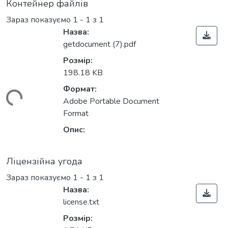
Контейнер файлів
Зараз показуємо
1 - 1 з 1
Назва:
getdocument (7).pdf
Розмір:
198.18 KB
Формат:
житься...
Adobe Portable Document
Format
Опис:
Ліцензійна угода
Зараз показуємо
1 - 1 з 1
Назва:
license.txt
Розмір: