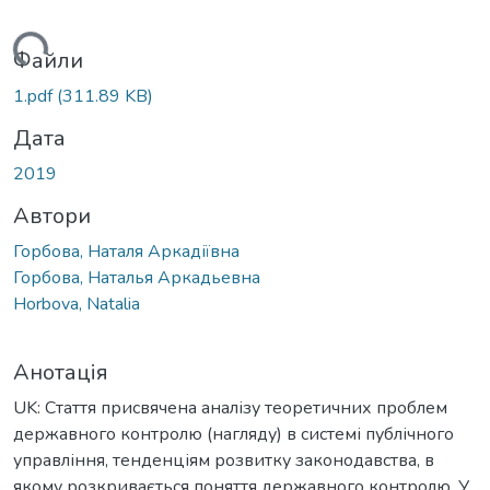
ться...
Файли
1.pdf
(311.89 KB)
Дата
2019
Автори
Горбова, Наталя Аркадіївна
Горбова, Наталья Аркадьевна
Horbova, Natalia
Анотація
UK: Стаття присвячена аналізу теоретичних проблем
державного контролю (нагляду) в системі публічного
управління, тенденціям розвитку законодавства, в
якому розкривається поняття державного контролю. У