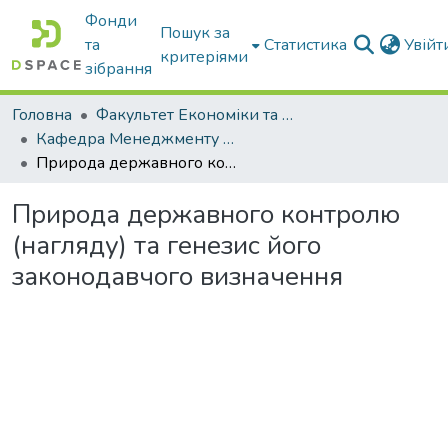
Фонди
Пошук за
та
Статистика
Увій
критеріями
зібрання
Головна
Факультет Економіки та бізнесу
Кафедра Менеджменту та публічного адміністрування
Природа державного контролю (нагляду) та генезис його законодавчого визначення
Природа державного контролю
(нагляду) та генезис його
законодавчого визначення