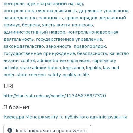
контроль
,
адміністративний нагляд
,
контрольнонаглядова діяльність
,
державне управління
,
законодавство
,
законність
,
правопорядок
,
державний
примус
,
безпеку
,
якість життя
,
контроль
,
административный надзор
,
контрольнонадзорная
деятельность
,
государственное управление
,
законодательство
,
законность
,
правопорядок
,
государственное принуждение
,
безопасность
,
качество
жизни
,
control
,
administrative supervision
,
supervisory
activity
,
state administration
,
legislation
,
legality
,
law and
order
,
state coercion
,
safety
,
quality of life
URI
http://elar.tsatu.edu.ua/handle/123456789/7320
Зібрання
Кафедра Менеджменту та публічного адміністрування
Повна інформація про документ