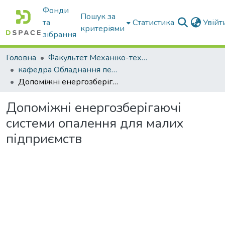
Фонди
Пошук за
та
Статистика
Увій
критеріями
зібрання
Головна
Факультет Механіко-технологічний
кафедра Обладнання переробних і харчових виробництв ім. професора Ф.Ю. Ялпачика
Допоміжні енергозберігаючі системи опалення для малих підприємств
Допоміжні енергозберігаючі
системи опалення для малих
підприємств