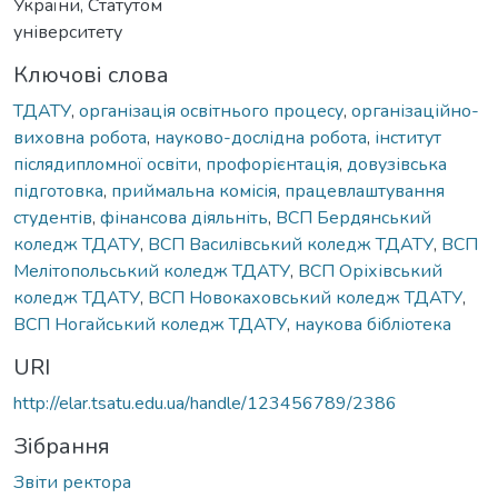
України, Статутом
університету
Ключові слова
ТДАТУ
,
організація освітнього процесу
,
організаційно-
виховна робота
,
науково-дослідна робота
,
інститут
післядипломної освіти
,
профорієнтація
,
довузівська
підготовка
,
приймальна комісія
,
працевлаштування
студентів
,
фінансова діяльніть
,
ВСП Бердянський
коледж ТДАТУ
,
ВСП Василівський коледж ТДАТУ
,
ВСП
Мелітопольський коледж ТДАТУ
,
ВСП Оріхівський
коледж ТДАТУ
,
ВСП Новокаховський коледж ТДАТУ
,
ВСП Ногайський коледж ТДАТУ
,
наукова бібліотека
URI
http://elar.tsatu.edu.ua/handle/123456789/2386
Зібрання
Звіти ректора