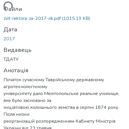
ться...
Файли
zvit-rektora-za-2017-rik.pdf
(1015.19 KB)
Дата
2017
Видавець
ТДАТУ
Анотація
Початок сучасному Таврійському державному
агротехнологічному
університету дало Мелітопольське реальне училище,
яке було засновано за
ініціативою колишнього земства в серпні 1874 року.
Після низки
реорганізацій розпорядженням Кабінету Міністрів
України від 23 травня