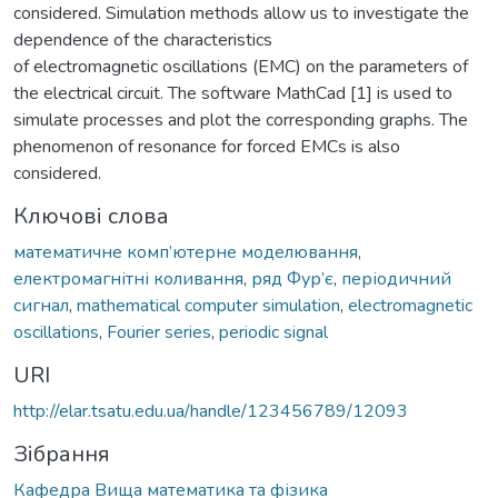
considered. Simulation methods allow us to investigate the
dependence of the characteristics
of electromagnetic oscillations (EMC) on the parameters of
the electrical circuit. The software MathCad [1] is used to
simulate processes and plot the corresponding graphs. The
phenomenon of resonance for forced EMCs is also
considered.
Ключові слова
математичне комп’ютерне моделювання
,
електромагнітні коливання
,
ряд Фур’є
,
періодичний
сигнал
,
mathematical computer simulation
,
electromagnetic
oscillations
,
Fourier series
,
periodic signal
URI
http://elar.tsatu.edu.ua/handle/123456789/12093
Зібрання
Кафедра Вища математика та фізика