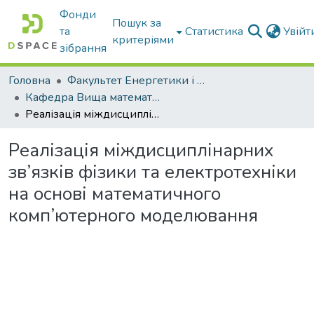
Фонди
Пошук за
та
Статистика
Увій
критеріями
зібрання
Головна
Факультет Енергетики і комп'ютерних технологій
Кафедра Вища математика та фізика
Реалізація міждисциплінарних зв’язків фізики та електротехніки на основі математичного комп’ютерного моделювання
Реалізація міждисциплінарних
зв’язків фізики та електротехніки
на основі математичного
комп’ютерного моделювання