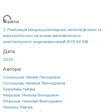
житься...
Файли
1. Реалізація міждисциплінарних зв’язків фізики та
електротехніки на основі математичного
комп’ютерного моделювання.pdf
(576.44 KB)
Дата
2019
Автори
Сосницька, Наталя Леонідівна
Сосницкая, Наталья Леонидовна
Sosnytska, Natalia
Морозов, Микола Вікторович
Морозов, Николай Викторович
Morozov, Mykola