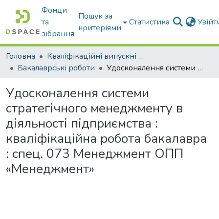
Фонди
Пошук за
та
Статистика
Увій
критеріями
зібрання
Головна
Кваліфікаційні випускні роботи бакалаврів і магістрів
Бакалаврські роботи
Удосконалення системи стратегічного менеджменту в діяльності підприємства : кваліфікаційна робота бакалавра : спец. 073 Менеджмент ОПП «Менеджмент»
Удосконалення системи
стратегічного менеджменту в
діяльності підприємства :
кваліфікаційна робота бакалавра
: спец. 073 Менеджмент ОПП
«Менеджмент»