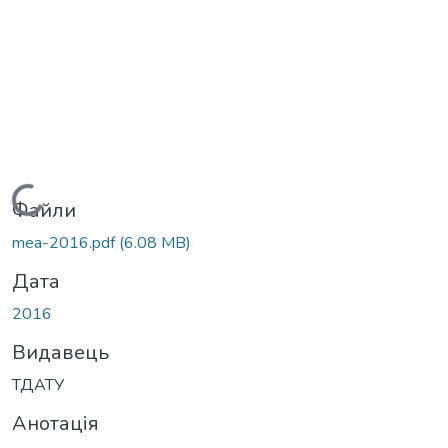
Вантажиться...
Файли
mea-2016.pdf
(6.08 MB)
Дата
2016
Видавець
ТДАТУ
Анотація