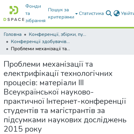
Фонди
Пошук за
та
Статистика
Увій
критеріями
зібрання
Головна
Конференції, збірки, публікації молодих вчених і здобувачів : магістрів, бакалаврів, аспірантів.
Конференції здобувачів та молодих вчених
Проблеми механізації та електрифікації технологічних процесів: матеріали ІІІ Всеукраїнської науково-практичної Інтернет-конференції студентів та магістрантів за підсумками наукових досліджень 2015 року
Проблеми механізації та
електрифікації технологічних
процесів: матеріали ІІІ
Всеукраїнської науково-
практичної Інтернет-конференції
студентів та магістрантів за
підсумками наукових досліджень
2015 року