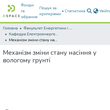
Фонди
Пошук за
та
Статистика
Увій
критеріями
зібрання
Головна
Факультет Енергетики і комп'ютерних технологій
Кафедра Електроенергетики і електротехнологій
Механізм зміни стану насіння у вологому грунті
Механізм зміни стану насіння у
вологому грунті