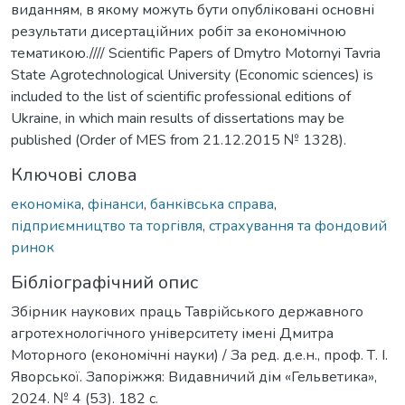
виданням, в якому можуть бути опубліковані основні
результати дисертаційних робіт за економічною
тематикою.//// Scientific Papers of Dmytro Motornyi Tavria
State Agrotechnological University (Economic sciences) is
included to the list of scientific professional editions of
Ukraine, in which main results of dissertations may be
published (Order of MES from 21.12.2015 № 1328).
Ключові слова
економіка
,
фінанси
,
банківська справа
,
підприємництво та торгівля
,
страхування та фондовий
ринок
Бібліографічний опис
Збірник наукових праць Таврійського державного
агротехнологічного університету імені Дмитра
Моторного (економічні науки) / За ред. д.е.н., проф. Т. І.
Яворської. Запоріжжя: Видавничий дім «Гельветика»,
2024. № 4 (53). 182 с.