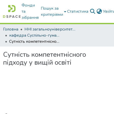
Фонди
Пошук за
та
Статистика
Увій
критеріями
зібрання
Головна
ННІ загальноуніверситетської підготовки
кафедра Суспільно-гуманітарні науки
Сутність компетентнісного підходу у вищій освіті
Сутність компетентнісного
підходу у вищій освіті