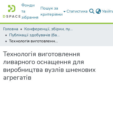
Фонди
Пошук за
та
Статистика
Увій
критеріями
зібрання
Головна
Конференції, збірки, публікації молодих вчених і здобувачів : магістрів, бакалаврів, аспірантів.
Публікації здобувачів (бакалаврів. магістрів, аспірантів)
Технологія виготовлення ливарного оснащення для виробництва вузлів шнекових агрегатів
Технологія виготовлення
ливарного оснащення для
виробництва вузлів шнекових
агрегатів