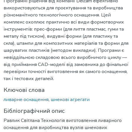
Програмні рішення від компанії Delcam ефективно
використовуються для проєктування та виробництва
різноманітного технологічного оснащення. Цей
комплекс охоплює практично всі види формотворчих
інструментів: прес-форми (для лиття пластмас, гуми та
металу під тиском), видувні форми (для пластику та
скла), штампи для композитних матеріалів та форми для
шаруватих пластиків (методом викладки). Програми є
невіддільною складовою всього виробничого циклу —
від приймання CAD-моделі від замовника до фінальної
перевірки точності виготовлення як самого оснащення,
так і тестових деталей.
Ключові слова
ливарне оснащення
,
шнекові агрегати
Бібліографічний опис
Равлик Світлана Технологія виготовлення ливарного
оснащення для виробництва вузлів шнекових