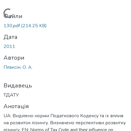
Вантажиться...
Файли
130.pdf
(214.25 KB)
Дата
2011
Автори
Плаксін, О. А.
Видавець
ТДАТУ
Анотація
UA: Виділено норми Податкового Кодексу та їх вплив
на розвиток лізингу. Визначено перспективи розвитку
лізингу. EN: Norms of Tax Code and their influence on