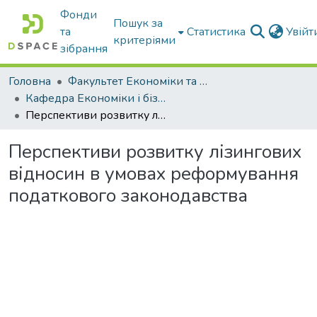
Фонди
Пошук за
та
Статистика
Увій
критеріями
зібрання
Головна
Факультет Економіки та бізнесу
Кафедра Економіки і бізнесу
Перспективи розвитку лізингових відносин в умовах реформування податкового законодавства
Перспективи розвитку лізингових
відносин в умовах реформування
податкового законодавства