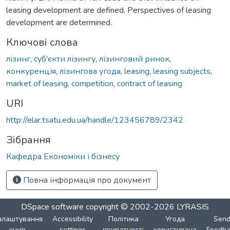
leasing development are defined. Perspectives of leasing
development are determined.
Ключові слова
лізинг
,
суб'єкти лізингу
,
лізинговий ринок
,
конкуренція
,
лізингова угода
,
leasing
,
leasing subjects
,
market of leasing
,
competition
,
contract of leasing
URI
http://elar.tsatu.edu.ua/handle/123456789/2342
Зібрання
Кафедра Економіки і бізнесу
Повна інформація про документ
DSpace software
copyright © 2002-2026
LYRASIS
алаштування
Accessibility
Політика
Угода
Sen
куків
settings
приватності
користувача
Feedba