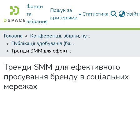
Фонди
Пошук за
та
Статистика
Увій
критеріями
зібрання
Головна
Конференції, збірки, публікації молодих вчених і здобувачів : магістрів, бакалаврів, аспірантів.
Публікації здобувачів (бакалаврів. магістрів, аспірантів)
Тренди SMM для ефективного просування бренду в соціальних мережах
Тренди SMM для ефективного
просування бренду в соціальних
мережах