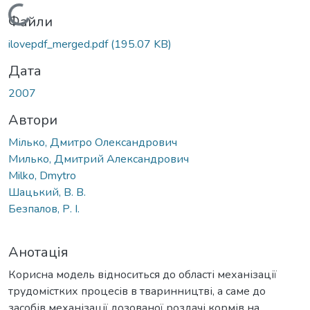
Вантажиться...
Файли
ilovepdf_merged.pdf
(195.07 KB)
Дата
2007
Автори
Мілько, Дмитро Олександрович
Милько, Дмитрий Александрович
Milko, Dmytro
Шацький, В. В.
Безпалов, Р. І.
Анотація
Корисна модель відноситься до області механізації
трудомістких процесів в тваринництві, а саме до
засобів механізації дозованої роздачі кормів на