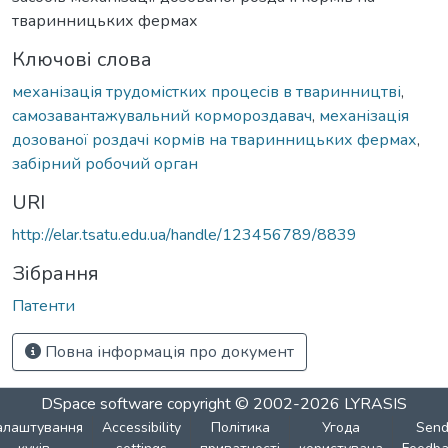
тваринницьких фермах
Ключові слова
механізація трудомістких процесів в тваринництві
,
самозавантажувальний кормороздавач
,
механізація
дозованої роздачі кормів на тваринницьких фермах
,
забірний робочий орган
URI
http://elar.tsatu.edu.ua/handle/123456789/8839
Зібрання
Патенти
Повна інформація про документ
DSpace software
copyright © 2002-2026
LYRASIS
алаштування
Accessibility
Політика
Угода
Sen