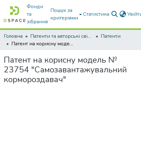
Фонди
Пошук за
та
Статистика
Увій
критеріями
зібрання
Головна
Патенти та авторські свідоцтва
Патенти
Патент на корисну модель № 23754 "Самозавантажувальний кормороздавач"
Патент на корисну модель №
23754 "Самозавантажувальний
кормороздавач"