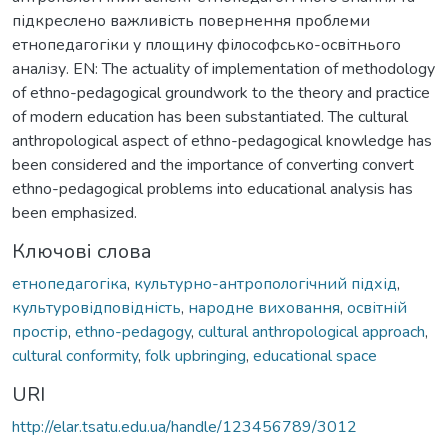
підкреслено важливість повернення проблеми
етнопедагогіки у площину філософсько-освітнього
аналізу. EN: The actuality of implementation of methodology
of ethno-pedagogical groundwork to the theory and practice
of modern education has been substantiated. The cultural
anthropological aspect of ethno-pedagogical knowledge has
been considered and the importance of converting convert
ethno-pedagogical problems into educational analysis has
been emphasized.
Ключові слова
етнопедагогіка
,
культурно-антропологічний підхід
,
культуровідповідність
,
народне виховання
,
освітній
простір
,
ethno-pedagogy
,
cultural anthropological approach
,
cultural conformity
,
folk upbringing
,
educational space
URI
http://elar.tsatu.edu.ua/handle/123456789/3012