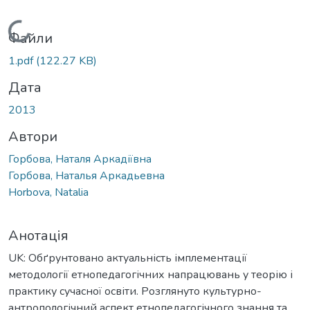
Вантажиться...
Файли
1.pdf
(122.27 KB)
Дата
2013
Автори
Горбова, Наталя Аркадіївна
Горбова, Наталья Аркадьевна
Horbova, Natalia
Анотація
UK: Обґрунтовано актуальність імплементації
методології етнопедагогічних напрацювань у теорію і
практику сучасної освіти. Розглянуто культурно-
антропологічний аспект етнопедагогічного знання та