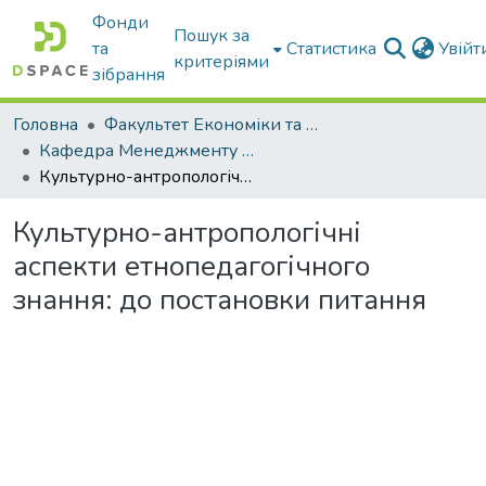
Фонди
Пошук за
та
Статистика
Увій
критеріями
зібрання
Головна
Факультет Економіки та бізнесу
Кафедра Менеджменту та публічного адміністрування
Культурно-антропологічні аспекти етнопедагогічного знання: до постановки питання
Культурно-антропологічні
аспекти етнопедагогічного
знання: до постановки питання