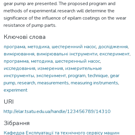
gear pump are presented. The proposed program and
methods of experimental research will determine the
significance of the influence of epilam coatings on the wear
resistance of pump parts.
Ключові слова
програма
,
методика
,
шестеренний насос
,
дослідження
,
вимірювання
,
вимірювальні інструменти
,
експеримент
,
программа
,
методика
,
шестеренный насос
,
исследования
,
измерения
,
измерительные
инструменты
,
эксперимент
,
program
,
technique
,
gear
pump
,
research
,
measurements
,
measuring instruments
,
experiment
URI
http://elar.tsatu.edu.ua/handle/123456789/14310
Зібрання
Кафедра Експлуатації та технічного сервісу машин