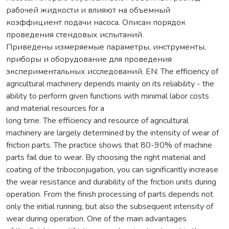
рабочей жидкости и влияют на объемный
коэффициент подачи насоса. Описан порядок
проведения стендовых испытаний.
Приведены измеряемые параметры, инструменты,
приборы и оборудование для проведения
экспериментальных исследований. EN: The efficiency of
agricultural machinery depends mainly on its reliability - the
ability to perform given functions with minimal labor costs
and material resources for a
long time. The efficiency and resource of agricultural
machinery are largely determined by the intensity of wear of
friction parts. The practice shows that 80-90% of machine
parts fail due to wear. By choosing the right material and
coating of the triboconjugation, you can significantly increase
the wear resistance and durability of the friction units during
operation. From the finish processing of parts depends not
only the initial running, but also the subsequent intensity of
wear during operation. One of the main advantages