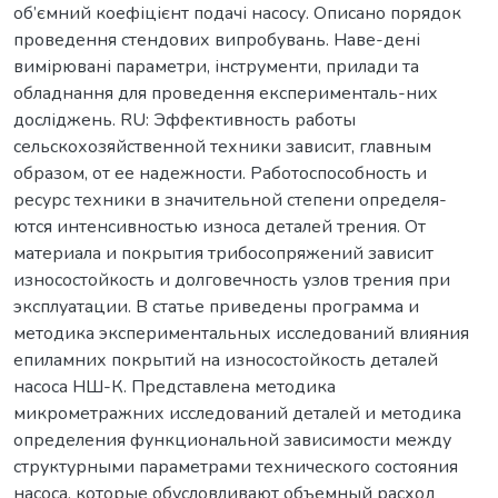
об’ємний коефіцієнт подачі насосу. Описано порядок
проведення стендових випробувань. Наве-дені
вимірювані параметри, інструменти, прилади та
обладнання для проведення експерименталь-них
досліджень. RU: Эффективность работы
сельскохозяйственной техники зависит, главным
образом, от ее надежности. Работоспособность и
ресурс техники в значительной степени определя-
ются интенсивностью износа деталей трения. От
материала и покрытия трибосопряжений зависит
износостойкость и долговечность узлов трения при
эксплуатации. В статье приведены программа и
методика экспериментальных исследований влияния
епиламних покрытий на износостойкость деталей
насоса НШ-К. Представлена методика
микрометражних исследований деталей и методика
определения функциональной зависимости между
структурными параметрами технического состояния
насоса, которые обусловливают объемный расход