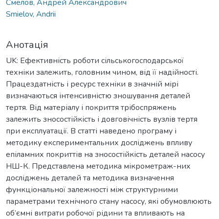
Смелов, Андрей Александрович
Smielov, Andrii
Анотація
UK: Ефективність роботи сільськогосподарської
техніки залежить, головним чином, від її надійності.
Працездатність і ресурс техніки в значній мірі
визначаються інтенсивністю зношування деталей
тертя. Від матеріалу і покриття трібоспряжень
залежить зносостійкість і довговічність вузлів тертя
при експлуатації. В статті наведено програму і
методику експериментальних досліджень впливу
епіламних покриттів на зносостійкість деталей насосу
НШ-К. Представлена методика мікрометраж-них
досліджень деталей та методика визначення
функціональної залежності між структурними
параметрами технічного стану насосу, які обумовлюють
об’ємні витрати робочої рідини та впливають на