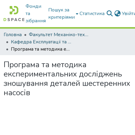
Фонди
Пошук за
та
Статистика
Увій
критеріями
зібрання
Головна
Факультет Механіко-технологічний
Кафедра Експлуатації та технічного сервісу машин
Програма та методика експериментальних досліджень зношування деталей шестеренних насосів
Програма та методика
експериментальних досліджень
зношування деталей шестеренних
насосів