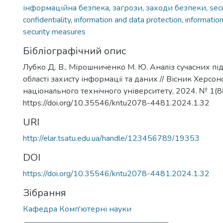
інформаційна безпека
,
загрози
,
заходи безпеки
,
sec
confidentiality
,
information and data protection
,
information
security measures
Бібліографічний опис
Лубко Д. В., Мірошниченко М. Ю. Аналіз сучасних пі
області захисту інформації та даних // Вісник Херсон
національного технічного університету, 2024. № 1(88
https://doi.org/10.35546/kntu2078-4481.2024.1.32
URI
http://elar.tsatu.edu.ua/handle/123456789/19353
DOI
https://doi.org/10.35546/kntu2078-4481.2024.1.32
Зібрання
Кафедра Комп'ютерні науки