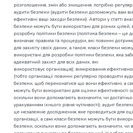
розголошення, змін або знищення; потрібно регуля
аудити безпеки (аудити безпеки допоможуть вам ви
ефективні ваші заходи безпеки). Автори у статті вка
безпеки можуть бути використані для різних цілей,
розробку політики безпеки (політика безпеки – це д
визначає правила та процедури, які повинні дотриму
для захисту своїх даних, а також класи безпеки можу
використані для розробки політики безпеки, яка заб
адекватний захист для всіх даних, які
використовує організація); вимірювання ефективнос
(тобто організації повинні регулярно проводити ауди
безпеки, щоб переконатися що вони ефективні, а са
можуть бути використані для оцінки ефективності з
оскільки вони допомагають визначити, чи достатньо
урахуванням їхнього рівня чутливості); аудит безпек
це незалежне дослідження, яке проводиться для оц
організації, а самі класи безпеки можуть бути викор
безпеки, оскільки вони допомагають визначити, чи в