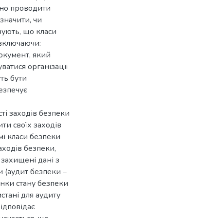
рно проводити
значити, чи
зують, що класи
 включаючи:
окумент, який
ватися організації
ть бути
езпечує
ті заходів безпеки
ти своїх заходів
мі класи безпеки
аходів безпеки,
 захищені дані з
и (аудит безпеки –
інки стану безпеки
истані для аудиту
ідповідає