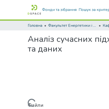
Фонди та зібрання
Пошук за крите
Головна
Факультет Енергетики і комп'ютерних технологій
Аналіз сучасних під
та даних
Вантажиться...
Файли