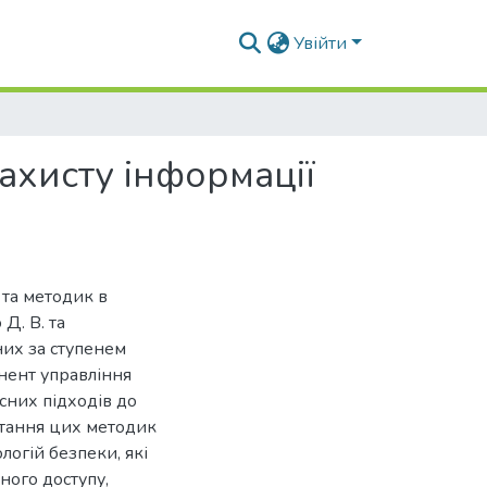
Увійти
захисту інформації
 та методик в
Д. В. та
них за ступенем
нент управління
сних підходів до
истання цих методик
логій безпеки, які
ного доступу,