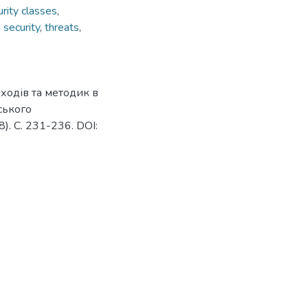
urity classes
,
 security
,
threats
,
дходів та методик в
ського
). С. 231-236. DOI: