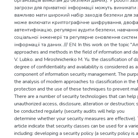
організація вимогам до безпеки даних). У роботі заз
загрози для приватної інформації можуть виникати з
важливо мати широкий набір заходів безпеки для за
може включати криптографічне шифрування, двоф
автентифікацію, регулярні аудити безпеки, навчанн
соціальної інженерії та регулярне оновлення систем
інформації та даних. /// EN: In this work on the topic "A
approaches and methods in the field of information and da
V. Lubko. and Miroshnichenko M. Yu. the classification of d
degree of confidentiality and availability is considered as 
component of information security management. The purpos
the analysis of modern approaches to classification in the f
protection and the use of these techniques to prevent mali
There are a number of security technologies that can help
unauthorized access, disclosure, alteration or destruction; 
be conducted regularly (security audits will help you
determine whether your security measures are effective). 
article indicate that security classes can be used for a var
including: developing a security policy (a security policy i