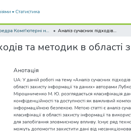
ріями
Статистика
Кафедра Комп'ютерні науки
Аналіз сучасних підходів та методик в області захисту інформації та даних
ходів та методик в області 
Анотація
UA: У даній роботі на тему «Аналіз сучасних підходів
області захисту інформації та даних» авторами Лубко 
Мірошниченко М. Ю. розглядається класифікація да
конфіденційності та доступності як важливий компо
інформаційною безпекою. Метою статті є аналіз суча
класифікації в області захисту інформації та викор
для запобігання зловмисному впливу. Існує ряд техно
можуть допомогти захистити дані від несанкціонова