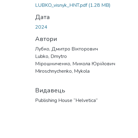
LUBKO_visnyk_HNT.pdf
(1.28 MB)
Дата
2024
Автори
Лубко, Дмитро Вікторович
Lubko, Dmytro
Мірошниченко, Микола Юрійович
Miroschnychenko, Mykola
Видавець
Publishing House “Helvetica”