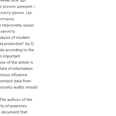
начається, що
 різних джерел, і
хисту даних. Це
акторну
я персоналу щодо
 захисту
nalysis of modern
ta protection" by D.
ata according to the
an important
e of the article is
ield of information
cious influence.
 protect data from
security audits should
The authors of the
iety of purposes,
s a document that