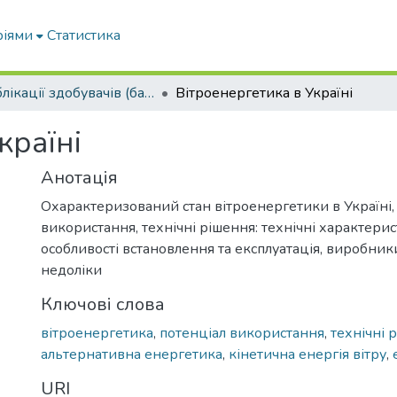
ріями
Статистика
Публікації здобувачів (бакалаврів. магістрів, аспірантів)
Вітроенергетика в Україні
країні
Анотація
Охарактеризований стан вітроенергетики в Україні,
використання, технічні рішення: технічні характери
особливості встановлення та експлуатація, виробник
недоліки
Ключові слова
вітроенергетика
,
потенціал використання
,
технічні 
альтернативна енергетика
,
кінетична енергія вітру
,
URI