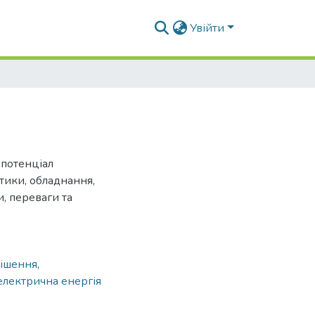
Увійти
 потенціал
стики, обладнання,
и, переваги та
рішення
,
електрична енергія