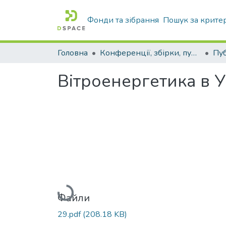
Фонди та зібрання
Пошук за крите
Головна
Конференції, збірки, публікації молодих вчених і здобувачів : магістрів, бакалаврів, аспірантів.
Вітроенергетика в У
Вантажиться...
Файли
29.pdf
(208.18 KB)