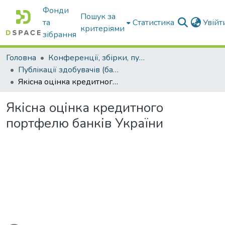
Фонди
Пошук за
та
Статистика
Увій
критеріями
зібрання
Головна
Конференції, збірки, публікації молодих вчених і здобувачів : магістрів, бакалаврів, аспірантів.
Публікації здобувачів (бакалаврів. магістрів, аспірантів)
Якісна оцінка кредитного портфелю банків України
Якісна оцінка кредитного
портфелю банків України