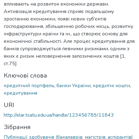
впливають на розвиток економіки держави.
Активізація кредитування сприяє подальшому
зростанню економіки, появі нових суб’єктів
господарювання, збільшенню робочих місць, розвитку
інфраструктури країни та ін., що створює основу для
економічної стабільності. Але процес кредитування для
банків супроводжується певними ризиками, одним з
яких є ризик неповернення запозичених коштів [1,
ст.75]
Ключові слова
кредитний портфель
,
банки України
,
кредитні кошти
,
кредитування
URI
http://elar.tsatu.edu.ua/handle/123456789/11843
Зібрання
Публікації здобувачів (бакалаврів. магістрів, аспірантів)