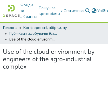
Фонди
Пошук за
та
Статистика
Увій
критеріями
зібрання
Головна
Конференції, збірки, публікації молодих вчених і здобувачів : магістрів, бакалаврів, аспірантів.
Публікації здобувачів (бакалаврів. магістрів, аспірантів)
Use of the cloud environment by engineers of the agro-industrial complex
Use of the cloud environment by
engineers of the agro-industrial
complex