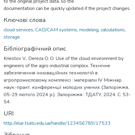
to the original project data, so the
documentation can be quickly updated if the project changes.
Ключові слова
cloud services
,
CAD/CAM systems
,
modeling
,
calculations
,
storage
Бібліографічний опис
Kriestov V., Dereza O. O. Use of the cloud environment by
engineers of the agro-industrial complex. Технічне
забезпечення інноваційних технологій в
агропромисловому комплексі : матеріали IV Міжнар.
наук.-практ. конференції молодих учених (Запоріжжя,
05-29 лютого 2024 р.). Запоріжжя : ТДАТУ, 2024. С. 53-
54.
URI
http://elar.tsatu.edu.ua/handle/123456789/17533
Зібрання