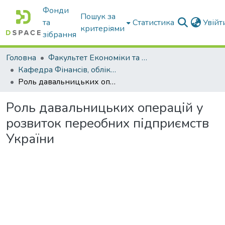
Фонди
Пошук за
та
Статистика
Увій
критеріями
зібрання
Головна
Факультет Економіки та бізнесу
Кафедра Фінансів, обліку і оподаткування
Роль давальницьких операцій у розвиток переобних підприємств України
Роль давальницьких операцій у
розвиток переобних підприємств
України