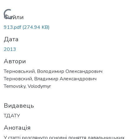
Вантажиться...
Файли
913.pdf
(274.94 KB)
Дата
2013
Автори
Терновський, Володимир Олександрович
Терновский, Владимир Александрович
Ternovsky, Volodymyr
Видавець
ТДАТУ
Анотація
У статті розглянуто основні поняття давальницьких