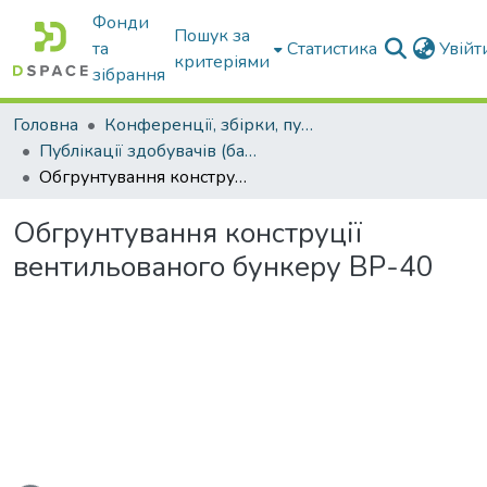
Фонди
Пошук за
та
Статистика
Увій
критеріями
зібрання
Головна
Конференції, збірки, публікації молодих вчених і здобувачів : магістрів, бакалаврів, аспірантів.
Публікації здобувачів (бакалаврів. магістрів, аспірантів)
Обгрунтування конструції вентильованого бункеру ВР-40
Обгрунтування конструції
вентильованого бункеру ВР-40