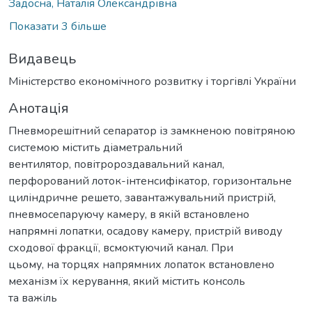
Задосна, Наталія Олександрівна
Показати 3 більше
Видавець
Міністерство економічного розвитку і торгівлі України
Анотація
Пневморешітний сепаратор із замкненою повітряною
системою містить діаметральний
вентилятор, повітророздавальний канал,
перфорований лоток-інтенсифікатор, горизонтальне
циліндричне решето, завантажувальний пристрій,
пневмосепаруючу камеру, в якій встановлено
напрямні лопатки, осадову камеру, пристрій виводу
сходової фракції, всмоктуючий канал. При
цьому, на торцях напрямних лопаток встановлено
механізм їх керування, який містить консоль
та важіль