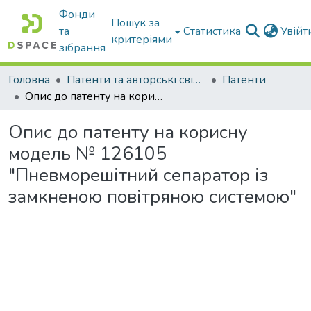
Фонди
Пошук за
та
Статистика
Увій
критеріями
зібрання
Головна
Патенти та авторські свідоцтва
Патенти
Опис до патенту на корисну модель № 126105 "Пневморешітний сепаратор із замкненою повітряною системою"
Опис до патенту на корисну
модель № 126105
"Пневморешітний сепаратор із
замкненою повітряною системою"