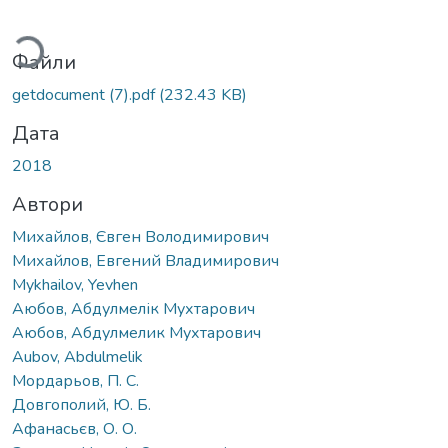
иться...
Файли
getdocument (7).pdf
(232.43 KB)
Дата
2018
Автори
Михайлов, Євген Володимирович
Михайлов, Евгений Владимирович
Mykhailov, Yevhen
Аюбов, Абдулмелік Мухтарович
Аюбов, Абдулмелик Мухтарович
Aubov, Abdulmelik
Мордарьов, П. С.
Довгополий, Ю. Б.
Афанасьєв, О. О.