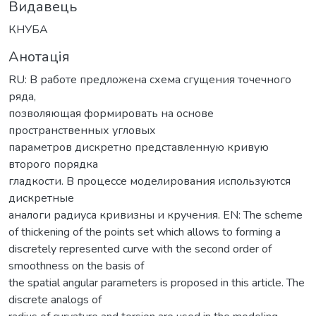
Видавець
КНУБА
Анотація
RU: В работе предложена схема сгущения точечного
ряда,
позволяющая формировать на основе
пространственных угловых
параметров дискретно представленную кривую
второго порядка
гладкости. В процессе моделирования используются
дискретные
аналоги радиуса кривизны и кручения. EN: The scheme
of thickening of the points set which allows to forming a
discretely represented curve with the second order of
smoothness on the basis of
the spatial angular parameters is proposed in this article. The
discrete analogs of