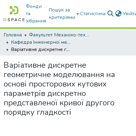
Фонди
Пошук за
та
Статистика
Увій
критеріями
зібрання
Головна
Факультет Механіко-технологічний
Кафедра Інженерної механіки та комп'ютерного проектування
Варіативне дискретне геометричне моделювання на основі просторових кутових параметрів дискретно представленої кривої другого порядку гладкості
Варіативне дискретне
геометричне моделювання на
основі просторових кутових
параметрів дискретно
представленої кривої другого
порядку гладкості