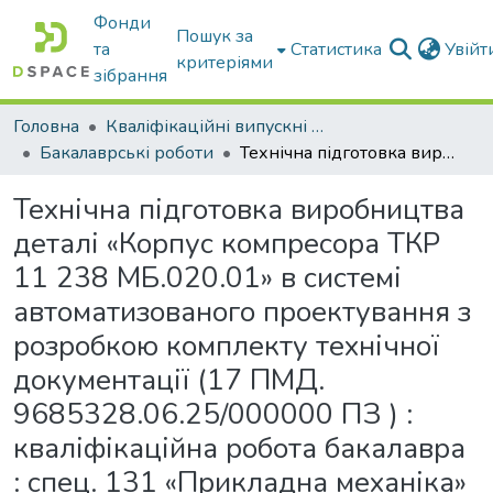
Фонди
Пошук за
та
Статистика
Увій
критеріями
зібрання
Головна
Кваліфікаційні випускні роботи бакалаврів і магістрів
Бакалаврські роботи
Технічна підготовка виробництва деталі «Корпус компресора ТКР 11 238 МБ.020.01» в системі автоматизованого проектування з розробкою комплекту технічної документації (17 ПМД. 9685328.06.25/000000 ПЗ ) : кваліфікаційна робота бакалавра : спец. 131 «Прикладна механіка» ОПП «Комп’ютерне проектування і дизайн»
Технічна підготовка виробництва
деталі «Корпус компресора ТКР
11 238 МБ.020.01» в системі
автоматизованого проектування з
розробкою комплекту технічної
документації (17 ПМД.
9685328.06.25/000000 ПЗ ) :
кваліфікаційна робота бакалавра
: спец. 131 «Прикладна механіка»