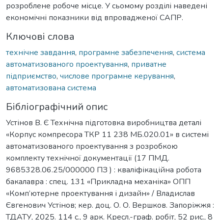
розроблене робоче місце. У сьомому розділі наведені
економічні показники від впровадженої САПР.
Ключові слова
технічне завдання
,
програмне забезпечення
,
система
автоматизованого проектування
,
приватне
підприємство
,
числове програмне керування
,
автоматизована система
Бібліографічний опис
Устінов В. Є Технічна підготовка виробництва деталі
«Корпус компресора ТКР 11 238 МБ.020.01» в системі
автоматизованого проектування з розробкою
комплекту технічної документації (17 ПМД.
9685328.06.25/000000 ПЗ ) : кваліфікаційна робота
бакалавра : спец. 131 «Прикладна механіка» ОПП
«Комп’ютерне проектування і дизайн» / Владислав
Євгенович Устінов; кер. доц. О. О. Вершков. Запоріжжя :
ТДАТУ, 2025. 114 с., 9 арк. Кресл.-граф. робіт, 52 рис., 8