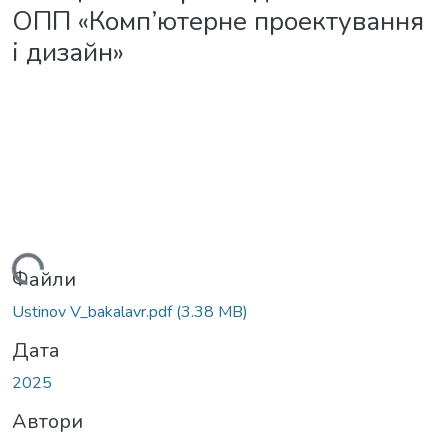
ОПП «Комп’ютерне проектування
і дизайн»
житься...
Файли
Ustinov V_bakalavr.pdf
(3.38 MB)
Дата
2025
Автори