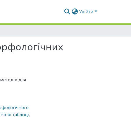
Увійти
орфологічних
 методів для
рфологічного
ічної таблиці
,