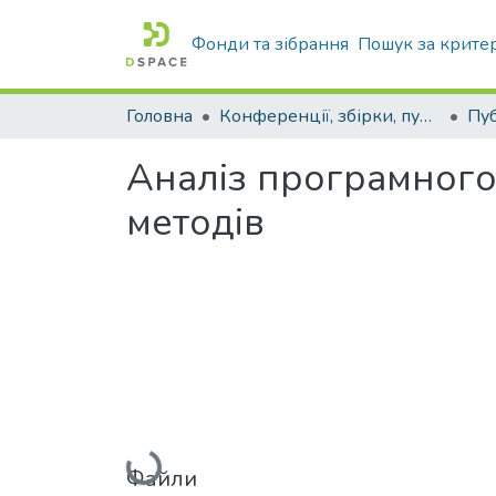
Фонди та зібрання
Пошук за крите
Головна
Конференції, збірки, публікації молодих вчених і здобувачів : магістрів, бакалаврів, аспірантів.
Аналіз програмного
методів
Вантажиться...
Файли