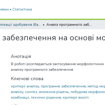
ріями
Статистика
Публікації здобувачів (бакалаврів. магістрів, аспірантів)
Аналіз програмного забезпечення на основі морфологічних методів
 забезпечення на основі м
Анотація
В роботі розглядається застосування морфологічних
аналізу програмного забезпечення
Ключові слова
критерії аналізу
,
програмне забезпечення
,
метод мо
аналізу
,
синтез
,
множина рішень
,
побудова морфолог
комбінації
,
технічні рішення
,
критерії якості