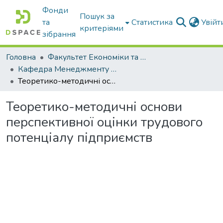
Фонди
Пошук за
та
Статистика
Увій
критеріями
зібрання
Головна
Факультет Економіки та бізнесу
Кафедра Менеджменту та публічного адміністрування
Теоретико-методичні основи перспективної оцінки трудового потенціалу підприємств
Теоретико-методичні основи
перспективної оцінки трудового
потенціалу підприємств