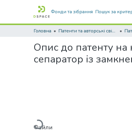
Фонди та зібрання
Пошук за крите
Головна
Патенти та авторські свідоцтва
Па
Опис до патенту на
сепаратор із замкн
Вантажиться...
Файли