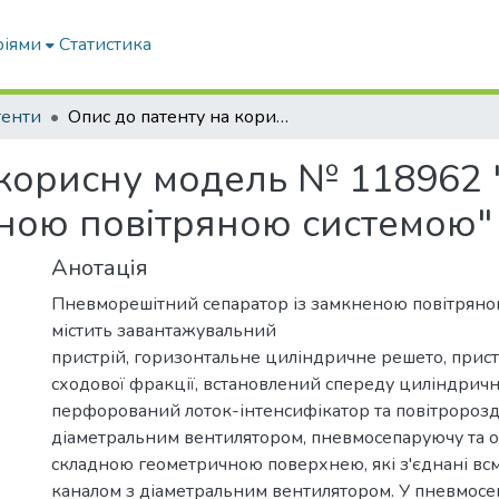
ріями
Статистика
тенти
Опис до патенту на корисну модель № 118962 "Пневморешітний сепаратор із замкненою повітряною системою"
 корисну модель № 118962
еною повітряною системою"
Анотація
Пневморешітний сепаратор із замкненою повітрян
містить завантажувальний
пристрій, горизонтальне циліндричне решето, прис
сходової фракції, встановлений спереду циліндричн
перфорований лоток-інтенсифікатор та повітророзд
діаметральним вентилятором, пневмосепаруючу та о
складною геометричною поверхнею, які з'єднані в
каналом з діаметральним вентилятором. У пневмосе