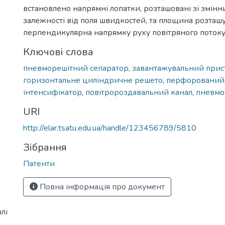
встановлено напрямні лопатки, розташовані зі змін
залежності від поля швидкостей, та площина розташ
перпендикулярна напрямку руху повітряного поток
Ключові слова
пневморешітний сепаратор
,
завантажувальний прис
горизонтальне циліндричне решето
,
перфорований 
інтенсифікатор
,
повітророздавальний канал
,
пневмо
URI
http://elar.tsatu.edu.ua/handle/123456789/5810
Зібрання
Патенти
Повна інформація про документ
лі