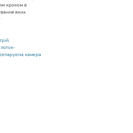
ним кроком в
ування яких
у
трій
,
лоток-
сепаруюча камера