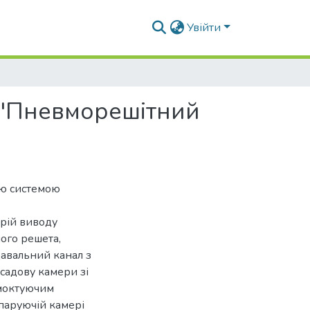
Увійти
 "Пневморешітний
ою системою
трій виводу
ого решета,
авальний канал з
садову камери зі
смоктуючим
паруючій камері