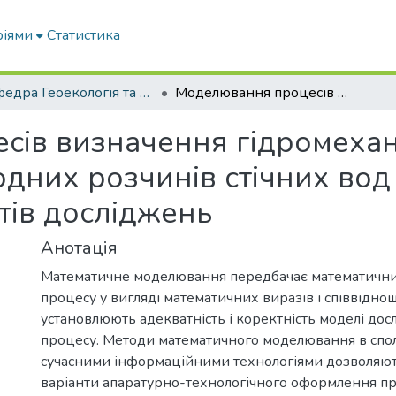
ріями
Статистика
Кафедра Геоекологія та землеустрій
Моделювання процесів визначення гідромеханічних параметрів частинок домішок водних розчинів стічних вод та перевірка отриманих результатів досліджень
ів визначення гідромехан
дних розчинів стічних вод
тів досліджень
Анотація
Математичне моделювання передбачає математични
процесу у вигляді математичних виразів і співвіднош
установлюють адекватність і коректність моделі до
процесу. Методи математичного моделювання в спол
сучасними інформаційними технологіями дозволяють
варіанти апаратурно-технологічного оформлення пр