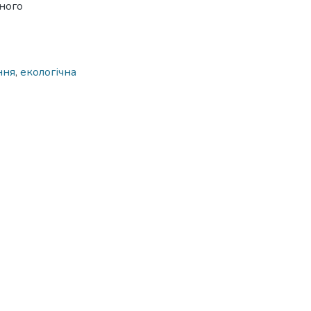
дного
ння
,
екологічна