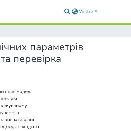
Увійти
ічних параметрів
 та перевірка
й опис моделі
ень, які
сліджуваному
ученні з
 вивчати різні
оцесу, знаходити