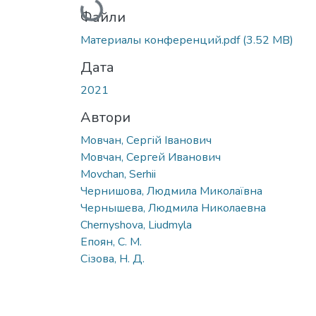
Вантажиться...
Файли
Материалы конференций.pdf
(3.52 MB)
Дата
2021
Автори
Мовчан, Сергій Іванович
Мовчан, Сергей Иванович
Movchan, Serhii
Чернишова, Людмила Миколаївна
Чернышева, Людмила Николаевна
Chernyshova, Liudmyla
Епоян, С. М.
Сізова, Н. Д.