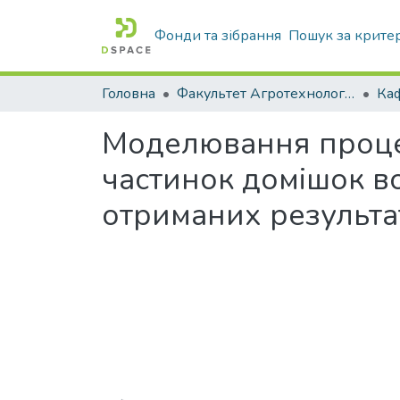
Фонди та зібрання
Пошук за крите
Головна
Факультет Агротехнологій та екології
Моделювання процес
частинок домішок во
отриманих результа