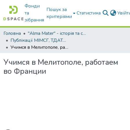
Фонди
Пошук за
та
Статистика
Увій
критеріями
зібрання
Головна
"Alma Mater" - історія та сьогодення Університету
Публікації МІМСГ, ТДАТА, ТДАТУ
Учимся в Мелитополе, работаем во Франции
Учимся в Мелитополе, работаем
во Франции