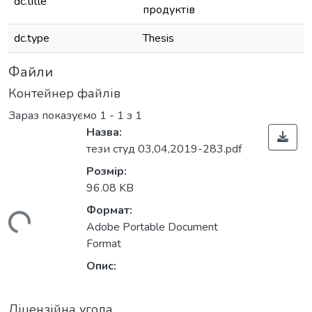
dc.title
продуктів
dc.type
Thesis
Файли
Контейнер файлів
Зараз показуємо
1 - 1 з 1
Назва:
тези студ 03,04,2019-283.pdf
Розмір:
96.08 KB
Формат:
иться...
Adobe Portable Document
Format
Опис:
Ліцензійна угода