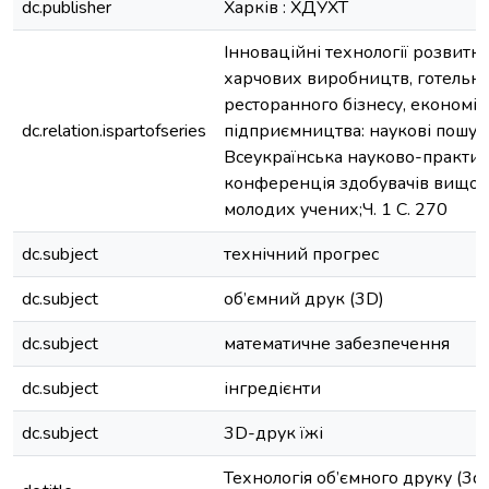
dc.publisher
Харків : ХДУХТ
Інноваційні технології розвитку
харчових виробництв, готельн
ресторанного бізнесу, економік
dc.relation.ispartofseries
підприємництва: наукові пошуки
Всеукраїнська науково-практи
конференція здобувачів вищої о
молодих учених;Ч. 1 С. 270
dc.subject
технічний прогрес
dc.subject
об’ємний друк (3D)
dc.subject
математичне забезпечення
dc.subject
інгредієнти
dc.subject
3D-друк їжі
Технологія об’ємного друку (3d