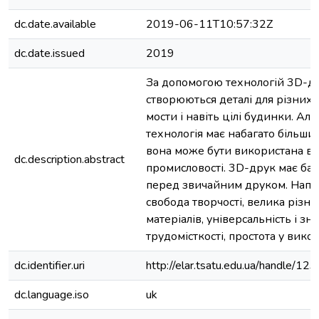
dc.date.available
2019-06-11T10:57:32Z
dc.date.issued
2019
За допомогою технологій 3D-д
створюються деталі для різних 
мости і навіть цілі будинки. Але
технологія має набагато більший
вона може бути використана в 
dc.description.abstract
промисловості. 3D-друк має баг
перед звичайним друком. Напр
свобода творчості, велика різно
матеріалів, універсальність і з
трудомісткості, простота у вико
dc.identifier.uri
http://elar.tsatu.edu.ua/handle/
dc.language.iso
uk