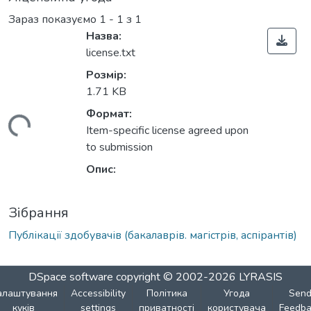
Зараз показуємо
1 - 1 з 1
Назва:
license.txt
Розмір:
1.71 KB
Формат:
иться...
Item-specific license agreed upon
to submission
Опис:
Зібрання
Публікації здобувачів (бакалаврів. магістрів, аспірантів)
DSpace software
copyright © 2002-2026
LYRASIS
алаштування
Accessibility
Політика
Угода
Sen
куків
settings
приватності
користувача
Feedba