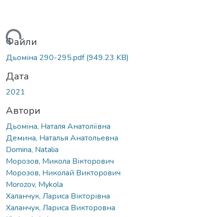
иться...
Файли
Дьоміна 290-295.pdf
(949.23 KB)
Дата
2021
Автори
Дьоміна, Наталя Анатоліївна
Демина, Наталья Анатольевна
Domina, Natalia
Морозов, Микола Вікторович
Морозов, Николай Викторович
Morozov, Mykola
Халанчук, Лариса Вікторівна
Халанчук, Лариса Викторовна