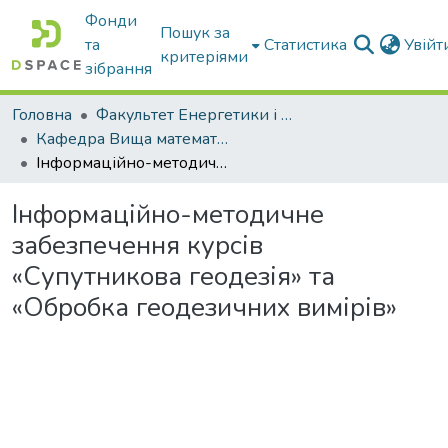
Фонди
Пошук за
та
Статистика
Увій
критеріями
зібрання
Головна
Факультет Енергетики і комп'ютерних технологій
Кафедра Вища математика та фізика
Інформаційно-методичне забезпечення курсів «Супутникова геодезія» та «Обробка геодезичних вимірів»
Інформаційно-методичне
забезпечення курсів
«Супутникова геодезія» та
«Обробка геодезичних вимірів»