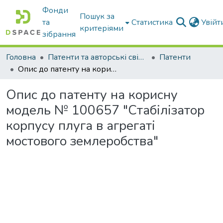
Фонди
Пошук за
та
Статистика
Увій
критеріями
зібрання
Головна
Патенти та авторські свідоцтва
Патенти
Опис до патенту на корисну модель № 100657 "Стабілізатор корпусу плуга в агрегаті мостового землеробства"
Опис до патенту на корисну
модель № 100657 "Стабілізатор
корпусу плуга в агрегаті
мостового землеробства"