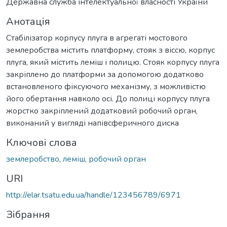
Державна служба інтелектуальної власності України
Анотація
Стабілізатор корпусу плуга в агрегаті мостового
землеробства містить платформу, стояк з віссю, корпус
плуга, який містить леміш і полицю. Стояк корпусу плуга
закріплено до платформи за допомогою додатково
встановленого фіксуючого механізму, з можливістю
його обертання навколо осі. До полиці корпусу плуга
жорстко закріплений додатковий робочий орган,
виконаний у вигляді напівсферичного диска
Ключові слова
землеробство
,
леміш
,
робочий орган
URI
http://elar.tsatu.edu.ua/handle/123456789/6971
Зібрання