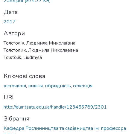
2085.pdf
(974.77 KB)
Дата
2017
Автори
Толстолік, Людмила Миколаївна
Толстолик, Людмила Николаевна
Tolstolik, Liudmyla
Ключові слова
кісточкові
,
вишня
,
гібридність
,
селекція
URI
http://elar.tsatu.edu.ua/handle/123456789/2301
Зібрання
Кафедра Рослинництва та садівництва ім. професора