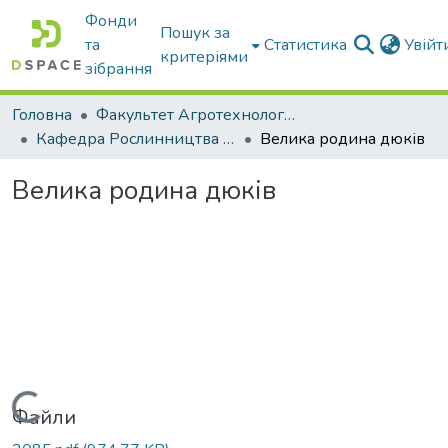
Фонди
Пошук за
та
Статистика
Увій
критеріями
зібрання
Головна
Факультет Агротехнологій та екології
Кафедра Рослинництва та садівництва ім. професора В.В. Калитки
Велика родина дюків
Велика родина дюків
Вантажиться...
Файли