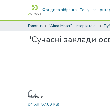
Фонди та зібрання
Пошук за крите
Головна
"Alma Mater" - історія та сьогодення Університету
"Сучасні заклади осв
Вантажиться...
Файли
84.pdf
(87.89 KB)