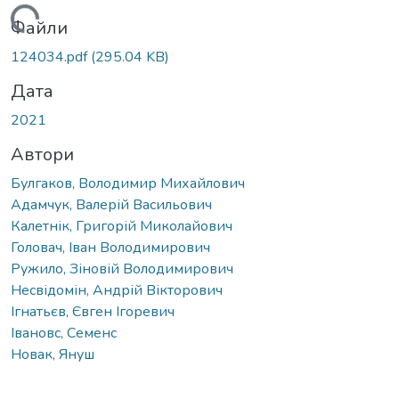
ажиться...
Файли
124034.pdf
(295.04 KB)
Дата
2021
Автори
Булгаков, Володимир Михайлович
Адамчук, Валерій Васильович
Калетнік, Григорій Миколайович
Головач, Іван Володимирович
Ружило, Зіновій Володимирович
Несвідомін, Андрій Вікторович
Ігнатьєв, Євген Ігоревич
Івановс, Семенс
Новак, Януш