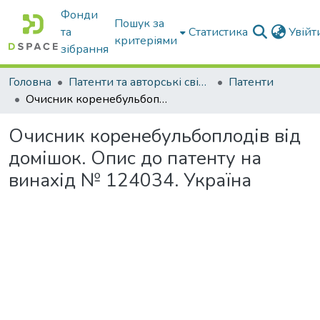
Фонди
Пошук за
та
Статистика
Увій
критеріями
зібрання
Головна
Патенти та авторські свідоцтва
Патенти
Очисник коренебульбоплодів від домішок. Опис до патенту на винахід № 124034. Україна
Очисник коренебульбоплодів від
домішок. Опис до патенту на
винахід № 124034. Україна