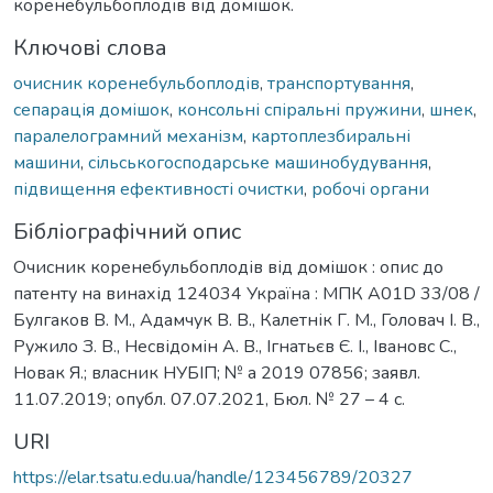
коренебульбоплодів від домішок.
Ключові слова
очисник коренебульбоплодів
,
транспортування
,
сепарація домішок
,
консольні спіральні пружини
,
шнек
,
паралелограмний механізм
,
картоплезбиральні
машини
,
сільськогосподарське машинобудування
,
підвищення ефективності очистки
,
робочі органи
Бібліографічний опис
Очисник коренебульбоплодів від домішок : опис до
патенту на винахід 124034 Україна : МПК A01D 33/08 /
Булгаков В. М., Адамчук В. В., Калетнік Г. М., Головач І. В.,
Ружило З. В., Несвідомін А. В., Ігнатьєв Є. І., Івановс С.,
Новак Я.; власник НУБІП; № a 2019 07856; заявл.
11.07.2019; опубл. 07.07.2021, Бюл. № 27 – 4 с.
URI
https://elar.tsatu.edu.ua/handle/123456789/20327