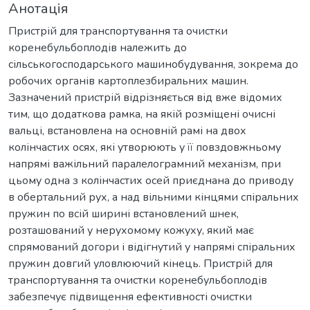
Анотація
Пристрій для транспортування та очистки
коренебульбоплодів належить до
сільськогосподарського машинобудування, зокрема до
робочих органів картоплезбиральних машин.
Зазначений пристрій відрізняється від вже відомих
тим, що додаткова рамка, на якій розміщені очисні
вальці, встановлена на основній рамі на двох
колінчастих осях, які утворюють у її повздовжньому
напрямі важільний паралелограмний механізм, при
цьому одна з колінчастих осей приєднана до приводу
в обертальний рух, а над вільними кінцями спіральних
пружин по всій ширині встановлений шнек,
розташований у нерухомому кожуху, який має
спрямований догори і відігнутий у напрямі спіральних
пружин довгий уловлюючий кінець. Пристрій для
транспортування та очистки коренебульбоплодів
забезпечує підвищення ефективності очистки