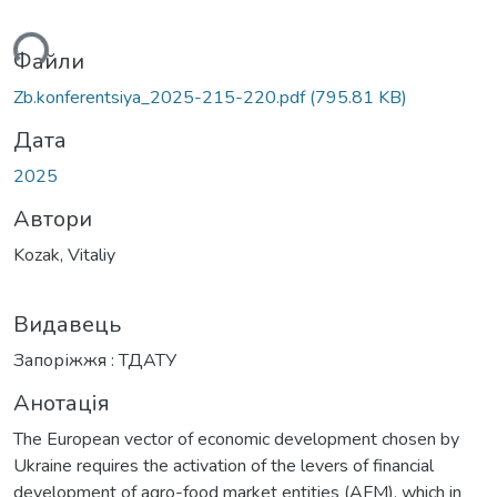
ься...
Файли
Zb.konferentsiya_2025-215-220.pdf
(795.81 KB)
Дата
2025
Автори
Kozak, Vitaliy
Видавець
Запоріжжя : ТДАТУ
Анотація
The European vector of economic development chosen by
Ukraine requires the activation of the levers of financial
development of agro-food market entities (AFM), which in