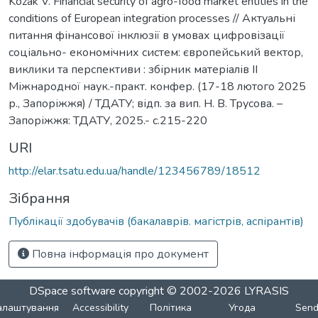
Kozak V. Financial security of agro-food market entities in the
conditions of European integration processes // Актуальні
питання фінансової інклюзії в умовах цифровізації
соціально- економічних систем: європейський вектор,
виклики та перспективи : збірник матеріалів ІІ
Міжнародної наук.-практ. конфер. (17-18 лютого 2025
р., Запоріжжя) / ТДАТУ; відп. за вип. Н. В. Трусова. –
Запоріжжя: ТДАТУ, 2025.- с.215-220
URI
http://elar.tsatu.edu.ua/handle/123456789/18512
Зібрання
Публікації здобувачів (бакалаврів. магістрів, аспірантів)
Повна інформація про документ
DSpace software
copyright © 2002-2026
LYRASIS
алаштування
Accessibility
Політика
Угода
Sen