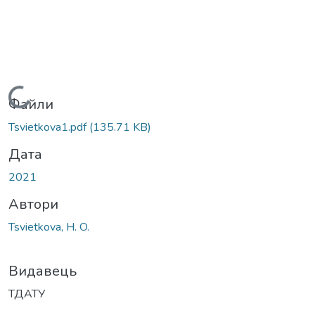
Вантажиться...
Файли
Tsvietkova1.pdf
(135.71 KB)
Дата
2021
Автори
Tsvietkova, H. O.
Видавець
ТДАТУ