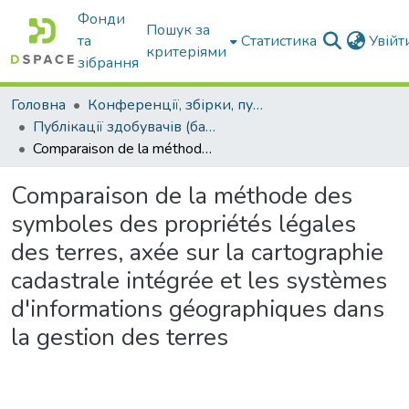
Фонди
Пошук за
та
Статистика
Увій
критеріями
зібрання
Головна
Конференції, збірки, публікації молодих вчених і здобувачів : магістрів, бакалаврів, аспірантів.
Публікації здобувачів (бакалаврів. магістрів, аспірантів)
Comparaison de la méthode des symboles des propriétés légales des terres, axée sur la cartographie cadastrale intégrée et les systèmes d'informations géographiques dans la gestion des terres
Comparaison de la méthode des
symboles des propriétés légales
des terres, axée sur la cartographie
cadastrale intégrée et les systèmes
d'informations géographiques dans
la gestion des terres