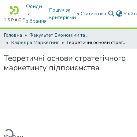
Фонди
Пошук за
та
Статистика
Увій
критеріями
зібрання
Головна
Факультет Економіки та бізнесу
Кафедра Маркетинг
Теоретичні основи стратегічного маркетингу підприємства
Теоретичні основи стратегічного
маркетингу підприємства
Вантажиться...