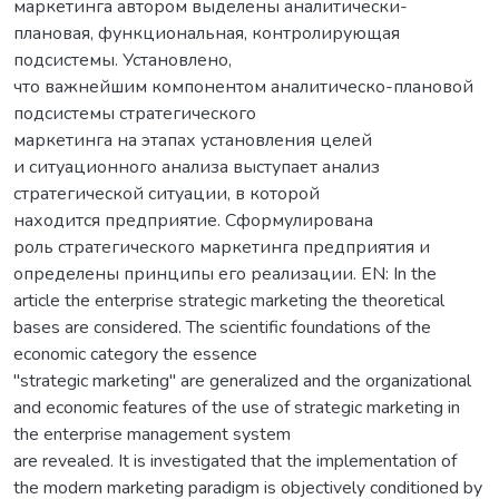
маркетинга автором выделены аналитически-
плановая, функциональная, контролирующая
подсистемы. Установлено,
что важнейшим компонентом аналитическо-плановой
подсистемы стратегического
маркетинга на этапах установления целей
и ситуационного анализа выступает анализ
стратегической ситуации, в которой
находится предприятие. Сформулирована
роль стратегического маркетинга предприятия и
определены принципы его реализации. EN: In the
article the enterprise strategic marketing the theoretical
bases are considered. The scientific foundations of the
economic category the essence
"strategic marketing" are generalized and the organizational
and economic features of the use of strategic marketing in
the enterprise management system
are revealed. It is investigated that the implementation of
the modern marketing paradigm is objectively conditioned by