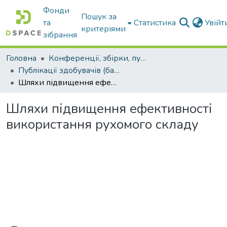
Фонди
Пошук за
та
Статистика
Увій
критеріями
зібрання
Головна
Конференції, збірки, публікації молодих вчених і здобувачів : магістрів, бакалаврів, аспірантів.
Публікації здобувачів (бакалаврів. магістрів, аспірантів)
Шляхи підвищення ефективності використання рухомого складу
Шляхи підвищення ефективності
використання рухомого складу