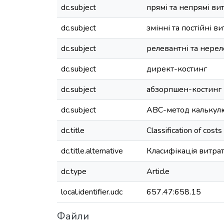
dc.subject
прямі та непрямі ви
dc.subject
змінні та постійні в
dc.subject
релевантні та нерел
dc.subject
директ-костинг
dc.subject
абзорпшен-костинг
dc.subject
АВС-метод калькул
dc.title
Сlassification of cos
dc.title.alternative
Класифікація витра
dc.type
Article
local.identifier.udc
657.47:658.15
Файли