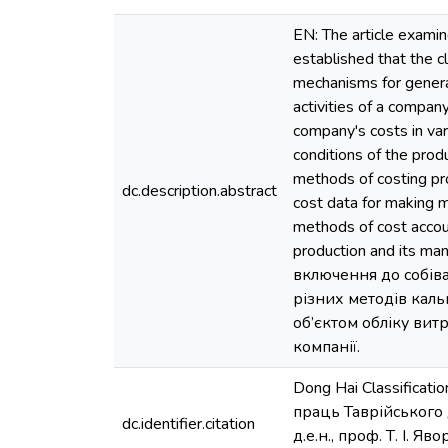
EN: The article examin
established that the cl
mechanisms for genera
activities of a company
company's costs in var
conditions of the prod
methods of costing pro
dc.description.abstract
cost data for making m
methods of cost accoun
production and its ma
включення до собіва
різних методів каль
об’єктом обліку вит
компанії.
Dong Hai Сlassificati
праць Таврійського 
dc.identifier.citation
д.е.н., проф. Т. І. 