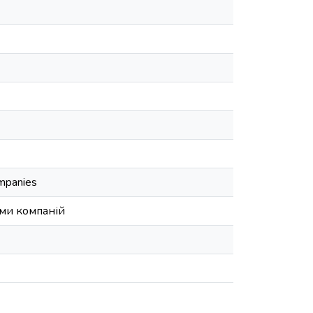
ompanies
ами компаній