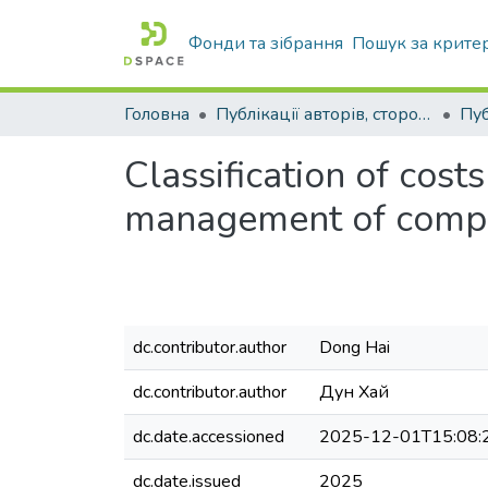
Фонди та зібрання
Пошук за крите
Головна
Публікації авторів, сторонніх університету
Сlassification of cost
management of comp
dc.contributor.author
Dong Hai
dc.contributor.author
Дун Хай
dc.date.accessioned
2025-12-01T15:08:
dc.date.issued
2025