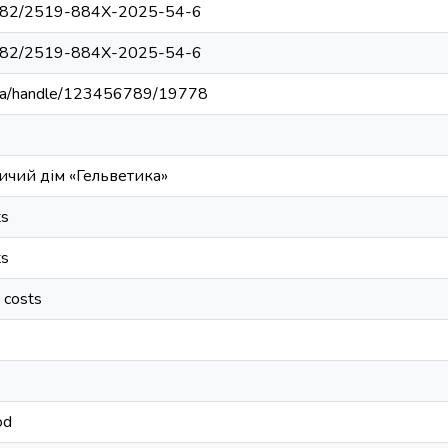
32782/2519-884X-2025-54-6
32782/2519-884X-2025-54-6
du.ua/handle/123456789/19778
ичий дім «Гельветика»
ts
ts
t costs
od