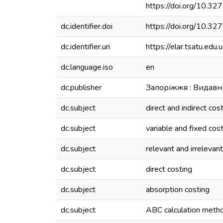
https://doi.org/10.
dc.identifier.doi
https://doi.org/10.
dc.identifier.uri
https://elar.tsatu.e
dc.language.iso
en
dc.publisher
Запоріжжя : Видавн
dc.subject
direct and indirect cos
dc.subject
variable and fixed cos
dc.subject
relevant and irrelevan
dc.subject
direct costing
dc.subject
absorption costing
dc.subject
ABC calculation meth