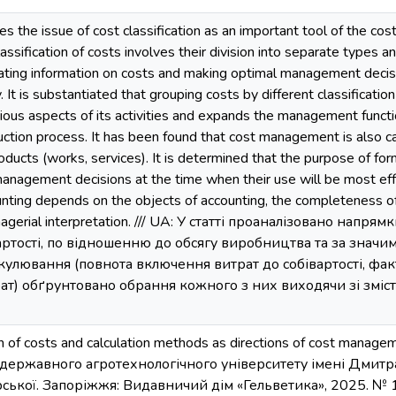
es the issue of cost classification as an important tool of the c
assification of costs involves their division into separate types 
ting information on costs and making optimal management decisi
. It is substantiated that grouping costs by different classificatio
ious aspects of its activities and expands the management functio
uction process. It has been found that cost management is also ca
ducts (works, services). It is determined that the purpose of form
anagement decisions at the time when their use will be most effect
ting depends on the objects of accounting, the completeness of t
nagerial interpretation. /// UA: У статті проаналізовано напр
ртості, по відношенню до обсягу виробництва та за значимі
кулювання (повнота включення витрат до собівартості, факт
рат) обґрунтовано обрання кожного з них виходячи зі зміст
on of costs and calculation methods as directions of cost mana
державного агротехнологічного університету імені Дмитра
Яворської. Запоріжжя: Видавничий дім «Гельветика», 2025. № 1 