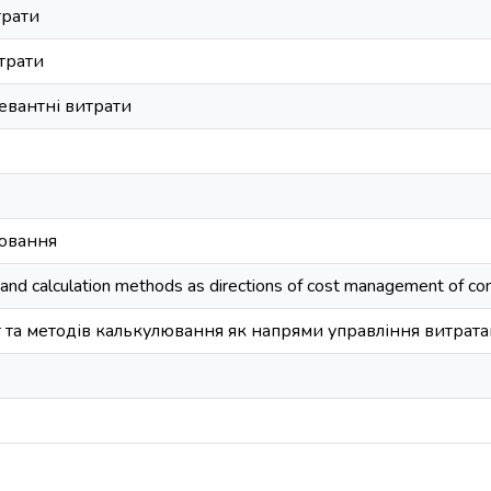
трати
итрати
евантні витрати
ювання
ts and calculation methods as directions of cost management of c
т та методів калькулювання як напрями управління витрат