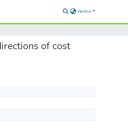
Увійти
irections of cost