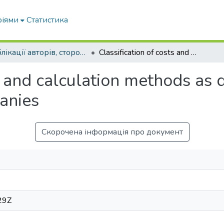
ріями
Статистика
Публікації авторів, сторонніх університету
Сlassification of costs and calculation methods as directions of cost management of companies
s and calculation methods as d
anies
Скорочена інформація про документ
29Z