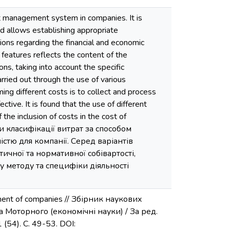
ost management system in companies. It is
and allows establishing appropriate
ons regarding the financial and economic
n features reflects the content of the
ns, taking into account the specific
rried out through the use of various
ing different costs is to collect and process
ive. It is found that the use of different
he inclusion of costs in the cost of
ямки класифікації витрат за способом
стю для компанії. Серед варіантів
ичної та нормативної собівартості,
у методу та специфіки діяльності
gement of companies // Збірник наукових
 Моторного (економічні науки) / За ред.
(54). С. 49-53. DOI: