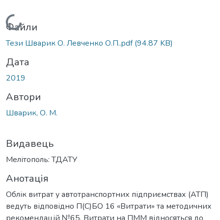
Вантажиться...
Файли
Тези Шварик О. Левченко О.П..pdf
(94.87 KB)
Дата
2019
Автори
Шварик, О. М.
Видавець
Мелітополь: ТДАТУ
Анотація
Облік витрат у автотранспортних підприємствах (АТП)
ведуть відповідно П(С)БО 16 «Витрати» та методичних
рекомендацій №65. Витрати на ПММ відносяться до