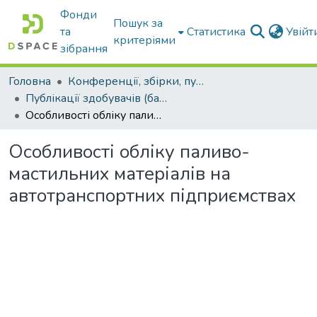
Фонди
Пошук за
та
Статистика
Увій
критеріями
зібрання
Головна
Конференції, збірки, публікації молодих вчених і здобувачів : магістрів, бакалаврів, аспірантів.
Публікації здобувачів (бакалаврів. магістрів, аспірантів)
Особливості обліку паливо-мастильних матеріалів на автотранспортних підприємствах
Особливості обліку паливо-
мастильних матеріалів на
автотранспортних підприємствах