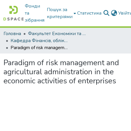
Фонди
Пошук за
та
Статистика
Увій
критеріями
зібрання
Головна
Факультет Економіки та бізнесу
Кафедра Фінансів, обліку і оподаткування
Paradigm of risk management and agricultural administration in the economic activities of enterprises
Paradigm of risk management and
agricultural administration in the
economic activities of enterprises