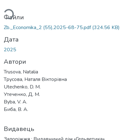
Вантажиться...
Файли
Zb._Economika_2 (55),2025-68-75.pdf
(324.56 KB)
Дата
2025
Автори
Trusova, Natalia
Трусова, Наталя Вікторівна
Utechenko, D. M.
Утеченко, Д. М.
Byba, V. A.
Биба, В. А.
Видавець
Запоріжжя : Видавничий дім «Гельветика»