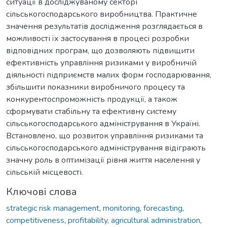
ситуації в досліджуваному секторі
сільськогосподарського виробництва. Практичне
значення результатів дослідження розглядається в
можливості їх застосування в процесі розробки
відповідних програм, що дозволяють підвищити
ефективність управління ризиками у виробничій
діяльності підприємств малих форм господарювання,
збільшити показники виробничого процесу та
конкурентоспроможність продукції, а також
сформувати стабільну та ефективну систему
сільськогосподарського адміністрування в Україні.
Встановлено, що розвиток управління ризиками та
сільськогосподарського адміністрування відіграють
значну роль в оптимізації рівня життя населення у
сільській місцевості.
Ключові слова
strategic risk management
,
monitoring
,
forecasting
,
competitiveness
,
profitability
,
agricultural administration
,