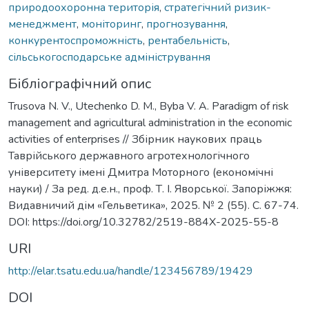
природоохоронна територія
,
стратегічний ризик-
менеджмент
,
моніторинг
,
прогнозування
,
конкурентоспроможність
,
рентабельність
,
сільськогосподарське адміністрування
Бібліографічний опис
Trusova N. V., Utechenko D. M., Byba V. A. Paradigm of risk
management and agricultural administration in the economic
activities of enterprises // Збірник наукових праць
Таврійського державного агротехнологічного
університету імені Дмитра Моторного (економічні
науки) / За ред. д.е.н., проф. Т. І. Яворської. Запоріжжя:
Видавничий дім «Гельветика», 2025. № 2 (55). С. 67-74.
DOI: https://doi.org/10.32782/2519-884X-2025-55-8
URI
http://elar.tsatu.edu.ua/handle/123456789/19429
DOI