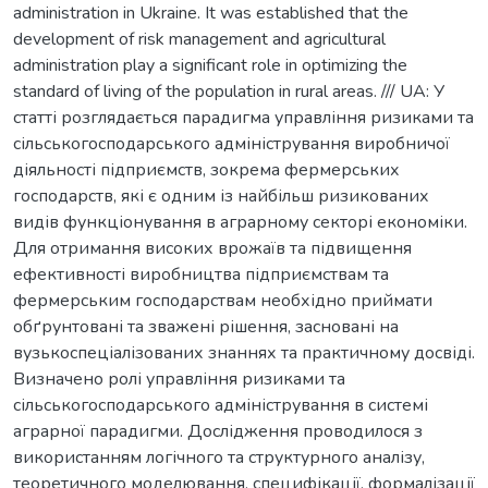
administration in Ukraine. It was established that the
development of risk management and agricultural
administration play a significant role in optimizing the
standard of living of the population in rural areas. /// UA: У
статті розглядається парадигма управління ризиками та
сільськогосподарського адміністрування виробничої
діяльності підприємств, зокрема фермерських
господарств, які є одним із найбільш ризикованих
видів функціонування в аграрному секторі економіки.
Для отримання високих врожаїв та підвищення
ефективності виробництва підприємствам та
фермерським господарствам необхідно приймати
обґрунтовані та зважені рішення, засновані на
вузькоспеціалізованих знаннях та практичному досвіді.
Визначено ролі управління ризиками та
сільськогосподарського адміністрування в системі
аграрної парадигми. Дослідження проводилося з
використанням логічного та структурного аналізу,
теоретичного моделювання, специфікації, формалізації