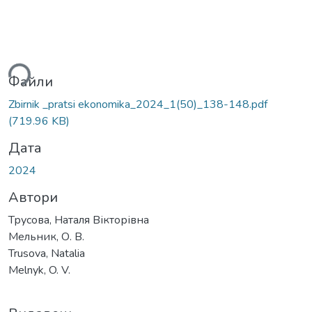
ться...
Файли
Zbirnik _pratsi ekonomika_2024_1(50)_138-148.pdf
(719.96 KB)
Дата
2024
Автори
Трусова, Наталя Вікторівна
Мельник, О. В.
Trusova, Natalia
Melnyk, O. V.