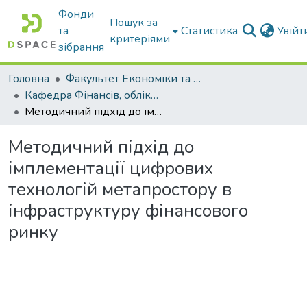
Фонди
Пошук за
та
Статистика
Увій
критеріями
зібрання
Головна
Факультет Економіки та бізнесу
Кафедра Фінансів, обліку і оподаткування
Методичний підхід до імплементації цифрових технологій метапростору в інфраструктуру фінансового ринку
Методичний підхід до
імплементації цифрових
технологій метапростору в
інфраструктуру фінансового
ринку