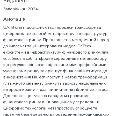
Видавець
Запоріжжя : 2024
Анотація
UA: В статті досліджуються процеси трансформації
цифрових технологій метапростору в інфраструктурі
фінансового ринку. Представлено методичний підхід
до імплементації інтегрованої моделі FinTech-
екосистеми в інфраструктуру фінансового ринку, яка
уособлює в собі цифрове середовище метапростору,
що регулює фінансові відносини між професійними
учасниками ринку та орієнтує фінансові інститути до
використання FinTech-послуг, з метою трансформації
платіжного сегменту ринку та захисту національних
інтересів країни в разі виникнення гібридних загроз.
Доведено, що сучасна парадигма розвитку
фінансового ринку в інноваційному середовищі
цифрових технологій метапростору спрощує та
гарантує безперервність проведення міжбанківських