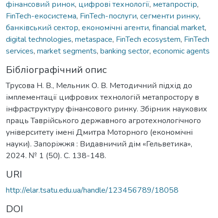
фінансовий ринок
,
цифрові технології
,
метапростір
,
FinTech-екосистема
,
FinTech-послуги
,
сегменти ринку
,
банківський сектор
,
економічні агенти
,
financial market
,
digital technologies
,
metaspace
,
FinTech ecosystem
,
FinTech
services
,
market segments
,
banking sector
,
economic agents
Бібліографічний опис
Трусова Н. В., Мельник О. В. Методичний підхід до
імплементації цифрових технологій метапростору в
інфраструктуру фінансового ринку. Збірник наукових
праць Таврійського державного агротехнологічного
університету імені Дмитра Моторного (економічні
науки). Запоріжжя : Видавничий дім «Гельветика»,
2024. № 1 (50). С. 138-148.
URI
http://elar.tsatu.edu.ua/handle/123456789/18058
DOI