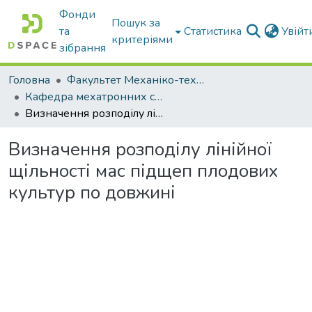
Фонди
Пошук за
та
Статистика
Увій
критеріями
зібрання
Головна
Факультет Механіко-технологічний
Кафедра мехатронних систем тракторів та сільскогосподарських машин
Визначення розподілу лінійної щільності мас підщеп плодових культур по довжині
Визначення розподілу лінійної
щільності мас підщеп плодових
культур по довжині