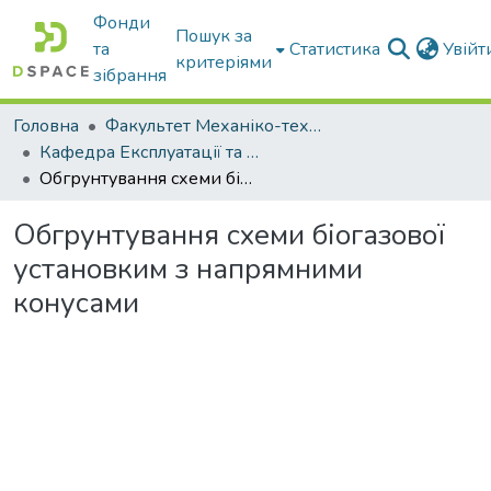
Фонди
Пошук за
та
Статистика
Увій
критеріями
зібрання
Головна
Факультет Механіко-технологічний
Кафедра Експлуатації та технічного сервісу машин
Обгрунтування схеми біогазової установким з напрямними конусами
Обгрунтування схеми біогазової
установким з напрямними
конусами