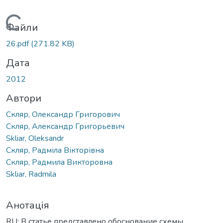
Вантажиться...
Файли
26.pdf
(271.82 KB)
Дата
2012
Автори
Скляр, Олександр Григорович
Скляр, Александр Григорьевич
Skliar, Oleksandr
Скляр, Радміла Вікторівна
Скляр, Радмила Викторовна
Skliar, Radmila
Анотація
RU: В статье представлено обоснование схемы