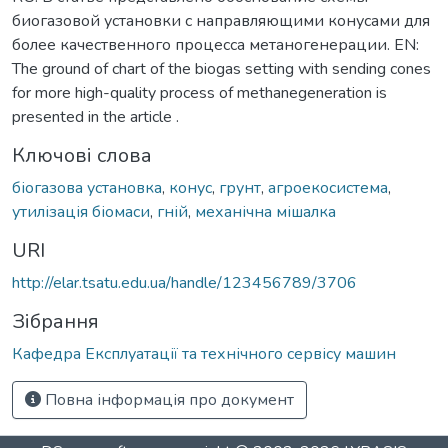
биогазовой установки с направляющими конусами для
более качественного процесса метаногенерации. EN:
The ground of chart of the biogas setting with sending cones
for more high-quality process of methanegeneration is
presented in the article .
Ключові слова
біогазова установка
,
конус
,
грунт
,
агроекосистема
,
утилізація біомаси
,
гній
,
механічна мішалка
URI
http://elar.tsatu.edu.ua/handle/123456789/3706
Зібрання
Кафедра Експлуатації та технічного сервісу машин
Повна інформація про документ