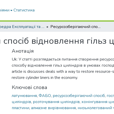
ріями
Статистика
Кафедра Експлуатації та технічного сервісу машин
Ресурсозберігаючий спосіб відновлення гільз циліндрів
спосіб відновлення гільз 
Анотація
Uk: У статті розглядається питання створення ресур
способу відновлення гільз циліндрів в умовах господ
article is discusses deals with a way to restore resource
restore cylinder liners in the economy.
Ключові слова
латунювання
,
ФАБО
,
ресурсозберігаючий спосіб
,
гос
циліндрів
,
розточування циліндрів
,
хонінгування ци
пластини
,
алмазне вирівнювання
,
низьколегований 