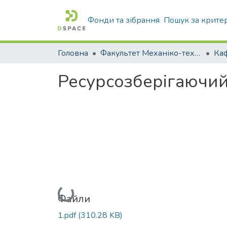
Фонди та зібрання
Пошук за крите
Головна
Факультет Механіко-технологічний
Ресурсозберігаючий 
Вантажиться...
Файли
1.pdf
(310.28 KB)