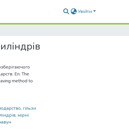
Увійти
циліндрів
созберігаючого
арств. En: The
-saving method to
подарство
,
гільзи
ліндрів
,
мірні
чавун