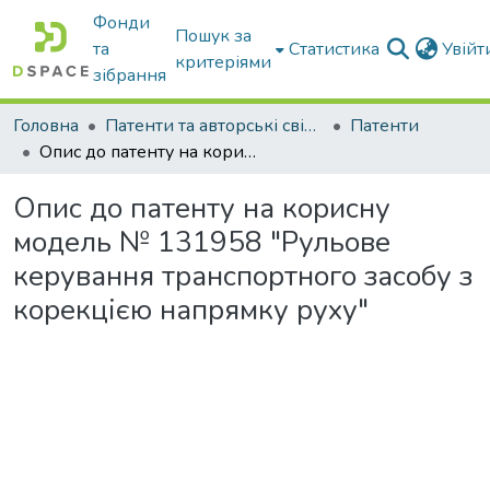
Фонди
Пошук за
та
Статистика
Увій
критеріями
зібрання
Головна
Патенти та авторські свідоцтва
Патенти
Опис до патенту на корисну модель № 131958 "Рульове керування транспортного засобу з корекцією напрямку руху"
Опис до патенту на корисну
модель № 131958 "Рульове
керування транспортного засобу з
корекцією напрямку руху"