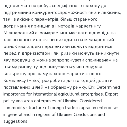
підприємств потребує специфічного підходу до
підтримання конкурентоспроможності як з кількісних,
так і з якісних параметрів, більш старанного
дотримання принципів і методів маркетингу.
Міжнародний агромаркетинг має дати відповідь на
такі основні питання: чи виходити на міжнародний
ринок взагалі; які перспективи можуть відкритись
перед підприємством і які ризики можуть виникнути;
яку продукцію можна запропонувати споживачам на
цьому ринку: ту, що випускається чи нову; яку
конкретну програму заходів маркетингового
комплексу (міксу) розробити для того, щоб досягти
поставлених цілей на обраному ринку. EN: Determined
importance for international agricultural enterprises. Export
policy analyzes enterprises of Ukraine. Considered
commodity structure of foreign trade in agrarian enterprises
in general and in regions of Ukraine. Conclusions and
suggestions.