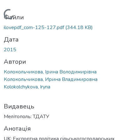
Вантажиться...
Файли
ilovepdf_com-125-127.pdf
(344.18 KB)
Дата
2015
Автори
Колокольчикова, Ірина Володимирівна
Колокольчикова, Ирина Владимировна
Kolokolchykova, Iryna
Видавець
Мелітополь: ТДАТУ
Анотація
UK: Експортна політика сільськогосподарських