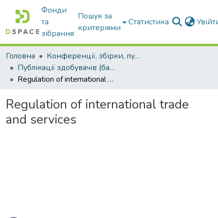
Фонди
Пошук за
та
Статистика
Увій
критеріями
зібрання
Головна
Конференції, збірки, публікації молодих вчених і здобувачів : магістрів, бакалаврів, аспірантів.
Публікації здобувачів (бакалаврів. магістрів, аспірантів)
Regulation of international trade and services
Regulation of international trade
and services