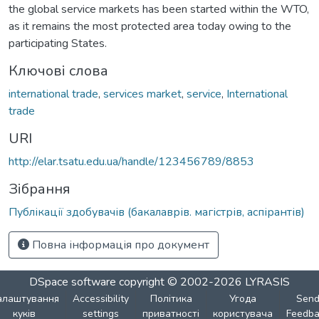
the global service markets has been started within the WTO,
as it remains the most protected area today owing to the
participating States.
Ключові слова
international trade
,
services market
,
service
,
International
trade
URI
http://elar.tsatu.edu.ua/handle/123456789/8853
Зібрання
Публікації здобувачів (бакалаврів. магістрів, аспірантів)
Повна інформація про документ
DSpace software
copyright © 2002-2026
LYRASIS
алаштування
Accessibility
Політика
Угода
Sen
куків
settings
приватності
користувача
Feedba